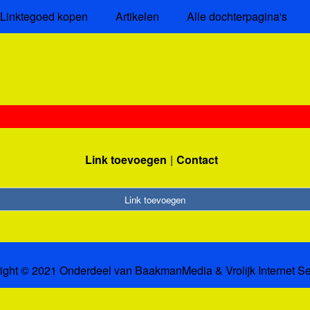
Linktegoed kopen
Artikelen
Alle dochterpagina's
Link toevoegen
Contact
Link toevoegen
ight © 2021 Onderdeel van
BaakmanMedia
&
Vrolijk Internet S